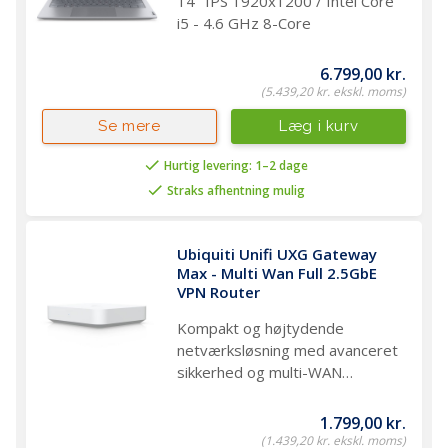
14" IPS 1920x1200 / Intel Core
i5 - 4.6 GHz 8-Core
6.799,00 kr.
(5.439,20 kr. ekskl. moms)
Læg i kurv
Se mere
Hurtig levering: 1–2 dage
Straks afhentning mulig
Ubiquiti Unifi UXG Gateway 
Max - Multi Wan Full 2.5GbE 
VPN Router
Kompakt og højtydende
netværksløsning med avanceret
sikkerhed og multi-WAN
kapacitet til små og
mellemstore virksomheder
1.799,00 kr.
(1.439,20 kr. ekskl. moms)