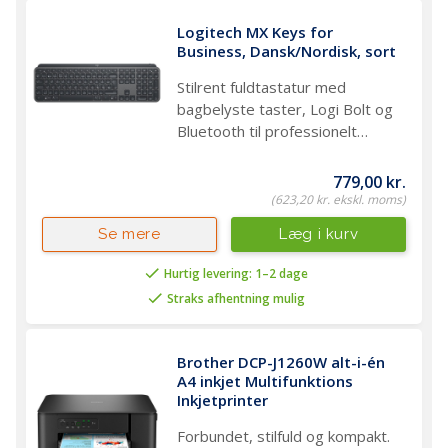
Logitech MX Keys for 
Business, Dansk/Nordisk, sort
Stilrent fuldtastatur med
bagbelyste taster, Logi Bolt og
Bluetooth til professionelt
kontorbrug
779,00 kr.
(623,20 kr. ekskl. moms)
Læg i kurv
Se mere
Hurtig levering: 1–2 dage
Straks afhentning mulig
Brother DCP-J1260W alt-i-én 
A4 inkjet Multifunktions 
Inkjetprinter
Forbundet, stilfuld og kompakt.