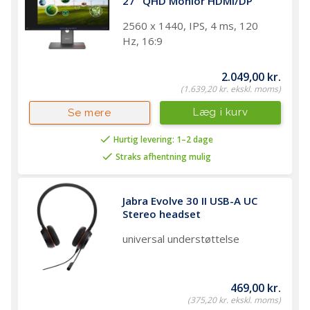
27" QHD Monior HDMI/DP
2560 x 1440, IPS, 4 ms, 120
Hz, 16:9
2.049,00 kr.
(1.639,20 kr. ekskl. moms)
Læg i kurv
Se mere
Hurtig levering: 1–2 dage
Straks afhentning mulig
Jabra Evolve 30 II USB-A UC 
Stereo headset
universal understøttelse
469,00 kr.
(375,20 kr. ekskl. moms)