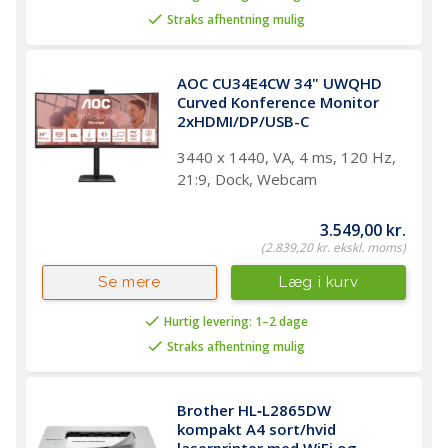
Straks afhentning mulig
AOC CU34E4CW 34" UWQHD 
Curved Konference Monitor 
2xHDMI/DP/USB-C
3440 x 1440, VA, 4 ms, 120 Hz,
21:9, Dock, Webcam
3.549,00 kr.
(2.839,20 kr. ekskl. moms)
Læg i kurv
Se mere
Hurtig levering: 1–2 dage
Straks afhentning mulig
Brother HL‑L2865DW 
kompakt A4 sort/hvid 
laserprinter med WiFi og 