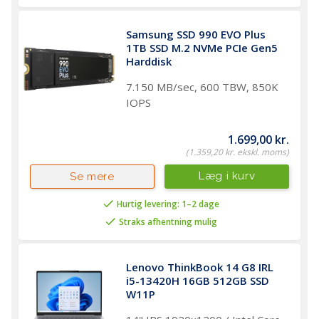
Samsung SSD 990 EVO Plus 
1TB SSD M.2 NVMe PCIe Gen5 
Harddisk 
7.150 MB/sec, 600 TBW, 850K
IOPS
1.699,00 kr.
(1.359,20 kr. ekskl. moms)
Læg i kurv
Se mere
Hurtig levering: 1–2 dage
Straks afhentning mulig
Lenovo ThinkBook 14 G8 IRL 
i5-13420H 16GB 512GB SSD 
W11P