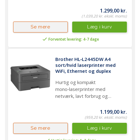
1.299,00 kr.
(1.039,20 kr. ekskl. moms)
Læg i kurv
Se mere
Forventet levering: 4-7 dage
Brother HL‑L2445DW A4 
sort/hvid laserprinter med 
WiFi, Ethernet og duplex
Hurtig og kompakt
mono‑laserprinter med
netværk, lavt forbrug og
driftssikker daglig print
1.199,00 kr.
(959,20 kr. ekskl. moms)
Læg i kurv
Se mere