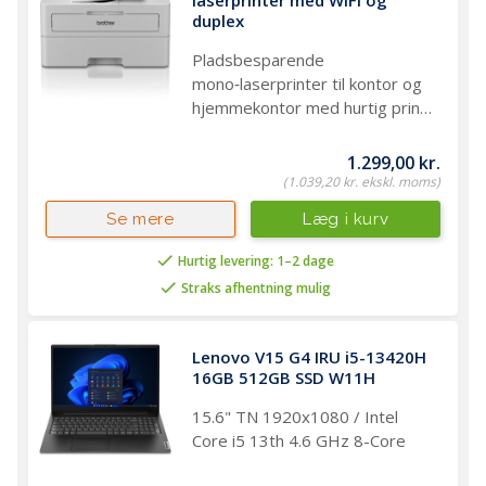
duplex
Pladsbesparende
mono‑laserprinter til kontor og
hjemmekontor med hurtig print,
trådløs forbindelse og lav
vedligeholdelse
1.299,00 kr.
(1.039,20 kr. ekskl. moms)
Læg i kurv
Se mere
Hurtig levering: 1–2 dage
Straks afhentning mulig
Lenovo V15 G4 IRU i5-13420H 
16GB 512GB SSD W11H
15.6" TN 1920x1080 / Intel
Core i5 13th 4.6 GHz 8-Core