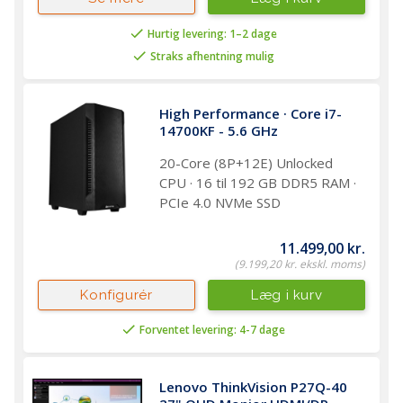
Hurtig levering: 1–2 dage
Straks afhentning mulig
High Performance · Core i7-
14700KF - 5.6 GHz
20-Core (8P+12E) Unlocked
CPU · 16 til 192 GB DDR5 RAM ·
PCIe 4.0 NVMe SSD
11.499,00 kr.
(9.199,20 kr. ekskl. moms)
Læg i kurv
Konfigurér
Forventet levering: 4-7 dage
Lenovo ThinkVision P27Q-40 