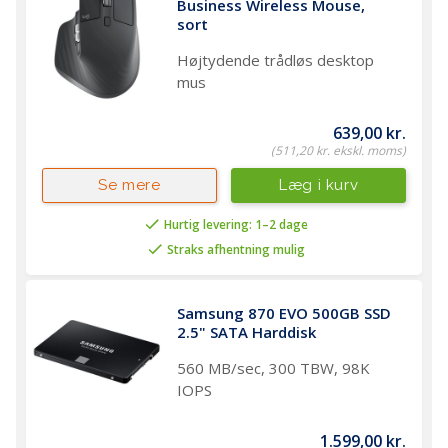
Business Wireless Mouse, 
sort
Højtydende trådløs desktop
mus
639,00 kr.
(511,20 kr. ekskl. moms)
Læg i kurv
Se mere
Hurtig levering: 1–2 dage
Straks afhentning mulig
Samsung 870 EVO 500GB SSD 
2.5" SATA Harddisk 
560 MB/sec, 300 TBW, 98K
IOPS
1.599,00 kr.