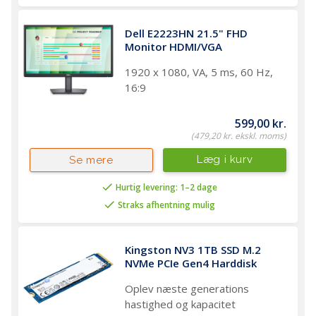
Dell E2223HN 21.5" FHD 
Monitor HDMI/VGA
1920 x 1080, VA, 5 ms, 60 Hz,
16:9
599,00 kr.
(479,20 kr. ekskl. moms)
Læg i kurv
Se mere
Hurtig levering: 1–2 dage
Straks afhentning mulig
Kingston NV3 1TB SSD M.2 
NVMe PCIe Gen4 Harddisk 
Oplev næste generations
hastighed og kapacitet