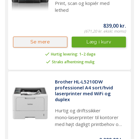
Print, scan og kopiér med
lethed
839,00 kr.
(671,20 kr. ekskl. moms)
Læg i kurv
Se mere
Hurtig levering: 1–2 dage
Straks afhentning mulig
Brother HL‑L5210DW 
professionel A4 sort/hvid 
laserprinter med WiFi og 
duplex
Hurtig og driftssikker
mono‑laserprinter til kontorer
med højt dagligt printbehov og
fokus på lave omkostninger