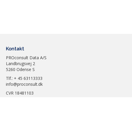
Kontakt
PROconsult Data A/S
Landbrugsvej 2
5260 Odense S
Tlf.: + 45 63113333
info@proconsult.dk
CVR 18481103