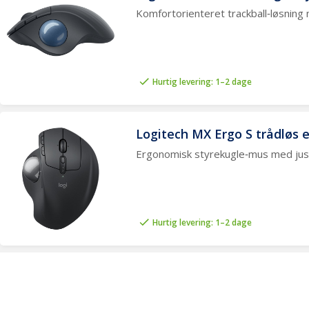
Mus
Ø
S
Komfortorienteret trackball‑løsning
Tastatur og mus kombi sæt
G
Vi
Trackball
M
Presenter
W
Tegneplader
Hø
Håndledsstøtte
S
Hurtig levering: 1–2 dage
Musemåtter
Ek
re
Logitech MX Ergo S trådløs 
Ergonomisk styrekugle‑mus med juste
Hurtig levering: 1–2 dage