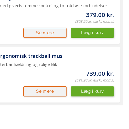
repropper
amsung
 med præcis tommelkontrol og to trådløse forbindelser
aming Headsets
ewsonic
øderum
379,00 kr.
ebcams
(303,20 kr. ekskl. moms)
jtalere
peakerphones
Læg i kurv
Se mere
sterne lydkort / DAC
ergonomisk trackball mus 
rbar hældning og rolige klik
739,00 kr.
(591,20 kr. ekskl. moms)
Læg i kurv
Se mere