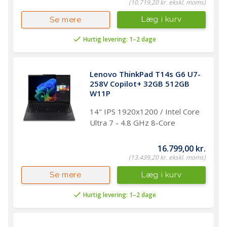
(10.719,20 kr. ekskl. moms)
Læg i kurv
Se mere
Hurtig levering: 1–2 dage
Lenovo ThinkPad T14s G6 U7-
258V Copilot+ 32GB 512GB 
W11P
14" IPS 1920x1200 / Intel Core
Ultra 7 - 4.8 GHz 8-Core
16.799,00 kr.
(13.439,20 kr. ekskl. moms)
Læg i kurv
Se mere
Hurtig levering: 1–2 dage