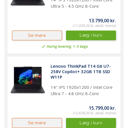
Ultra 5 - 4.5 GHz 8-Core
13.799,00 kr.
(11.039,20 kr. ekskl. moms)
Læg i kurv
Se mere
Hurtig levering: 1–3 dage
Lenovo ThinkPad T14 G6 U7-
258V Copilot+ 32GB 1TB SSD 
W11P
14" IPS 1920x1200 / Intel Core
Ultra 7 - 4.8 GHz 8-Core
15.799,00 kr.
(12.639,20 kr. ekskl. moms)
Læg i kurv
Se mere