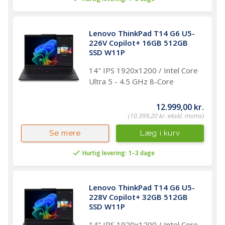
Lenovo ThinkPad T14 G6 U5-
226V Copilot+ 16GB 512GB 
SSD W11P
14" IPS 1920x1200 / Intel Core
Ultra 5 - 4.5 GHz 8-Core
12.999,00 kr.
(10.399,20 kr. ekskl. moms)
Læg i kurv
Se mere
Hurtig levering: 1–3 dage
Lenovo ThinkPad T14 G6 U5-
228V Copilot+ 32GB 512GB 
SSD W11P
14" IPS 1920x1200 / Intel Core