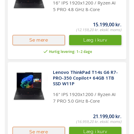
16" IPS 1920x1200 / Ryzen AI
5 PRO 4.8 GHz 8-Core
15.199,00 kr.
(12.159,20 kr. ekskl. moms)
Læg i kurv
Se mere
Hurtig levering: 1–2 dage
Lenovo ThinkPad T14s G6 R7-
PRO-350 Copilot+ 64GB 1TB 
SSD W11P
16" IPS 1920x1200 / Ryzen AI
7 PRO 5.0 GHz 8-Core
21.199,00 kr.
(16.959,20 kr. ekskl. moms)
Læg i kurv
Se mere