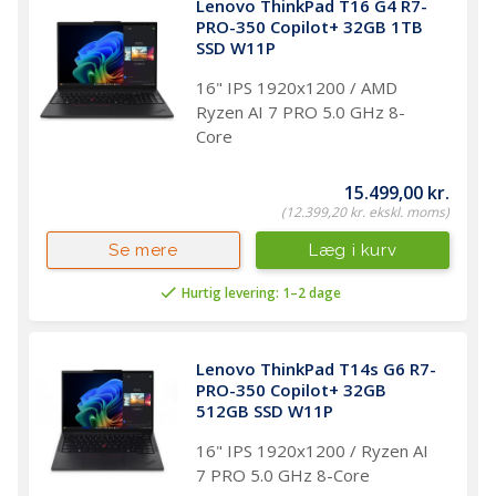
Lenovo ThinkPad T16 G4 R7-
PRO-350 Copilot+ 32GB 1TB 
SSD W11P
16" IPS 1920x1200 / AMD
Ryzen AI 7 PRO 5.0 GHz 8-
Core
15.499,00 kr.
(12.399,20 kr. ekskl. moms)
Læg i kurv
Se mere
Hurtig levering: 1–2 dage
Lenovo ThinkPad T14s G6 R7-
PRO-350 Copilot+ 32GB 
512GB SSD W11P
16" IPS 1920x1200 / Ryzen AI
7 PRO 5.0 GHz 8-Core