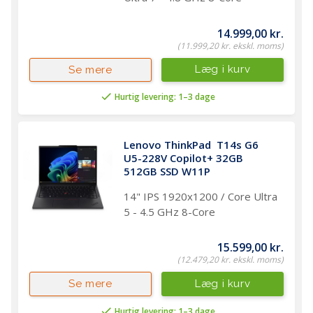
14.999,00 kr.
(11.999,20 kr. ekskl. moms)
Læg i kurv
Se mere
Hurtig levering: 1–3 dage
Lenovo ThinkPad  T14s G6 
U5-228V Copilot+ 32GB 
512GB SSD W11P
14" IPS 1920x1200 / Core Ultra
5 - 4.5 GHz 8-Core
15.599,00 kr.
(12.479,20 kr. ekskl. moms)
Læg i kurv
Se mere
Hurtig levering: 1–3 dage