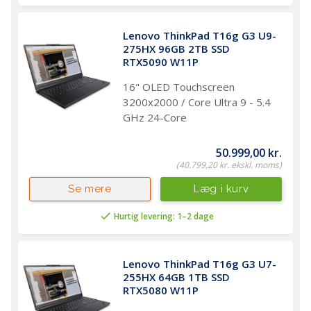
Lenovo ThinkPad T16g G3 U9-
275HX 96GB 2TB SSD 
RTX5090 W11P
16" OLED Touchscreen
3200x2000 / Core Ultra 9 - 5.4
GHz 24-Core
50.999,00 kr.
(40.799,20 kr. ekskl. moms)
Læg i kurv
Se mere
Hurtig levering: 1–2 dage
Lenovo ThinkPad T16g G3 U7-
255HX 64GB 1TB SSD 
RTX5080 W11P