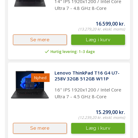
14" IPS 1920x1200 / Intel Core
Ultra 7 - 4.8 GHz 8-Core
16.599,00 kr.
(13.279,20 kr. ekskl. moms)
Læg i kurv
Se mere
Hurtig levering: 1–3 dage
Lenovo ThinkPad T16 G4 U7-
Nyhed
258V 32GB 512GB W11P
16" IPS 1920x1200 / Intel Core
Ultra 7 - 4.5 GHz 8-Core
15.299,00 kr.
(12.239,20 kr. ekskl. moms)
Læg i kurv
Se mere