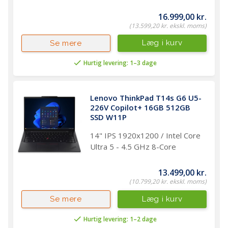
16.999,00 kr.
(13.599,20 kr. ekskl. moms)
Læg i kurv
Se mere
Hurtig levering: 1–3 dage
Lenovo ThinkPad T14s G6 U5-
226V Copilot+ 16GB 512GB 
SSD W11P
14" IPS 1920x1200 / Intel Core
Ultra 5 - 4.5 GHz 8-Core
13.499,00 kr.
(10.799,20 kr. ekskl. moms)
Læg i kurv
Se mere
Hurtig levering: 1–2 dage