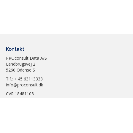
Kontakt
PROconsult Data A/S
Landbrugsvej 2
5260 Odense S
Tlf.: + 45 63113333
info@proconsult.dk
CVR 18481103