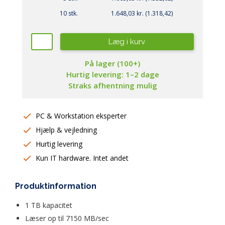
10 stk.
1.648,03 kr. (1.318,42)
Læg i kurv
På lager (100+)
Hurtig levering: 1–2 dage
Straks afhentning mulig
PC & Workstation eksperter
Hjælp & vejledning
Hurtig levering
Kun IT hardware. Intet andet
Produktinformation
1 TB kapacitet 
Læser op til 7150 MB/sec 