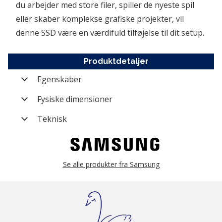
du arbejder med store filer, spiller de nyeste spil 
eller skaber komplekse grafiske projekter, vil 
denne SSD være en værdifuld tilføjelse til dit setup.
Produktdetaljer
Egenskaber
Varenummer
HD-MZ-V9S1T0BW
Fysiske dimensioner
Mærke
Samsung
Form factor
M.2 2280
Teknisk
Kategori
SSD
Interface
NVMe 2.0
Producent nummer
MZ-V9S1T0BW
Standard
PCI Express 5.0 x2
Se alle produkter fra Samsung
Vægt (brutto)
0,08 kg
Storage kapacitet
1 TB
Modelserie
990 Series