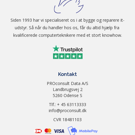
miljømærkning
Typisk
0,37 kWh/ugen
Siden 1993 har vi specialiseret os i at bygge og reparere it-
strømforbrug
udstyr. Så når du handler hos os, får du altid hjælp fra 
Typer og
Standardpapirskuffe A4,
kvalificerede computerteknikere med et stort knowhow.
størrelser
Letter, B5 (JIS), B5 (ISO),
A5, A5 (Long Edge), B6
(JIS), A6, Executive, A4
Short, 16K (195x270mm)
Manuel indføring Bredde
76,2 til 215,9 mm Længde
Kontakt
127 til 355,6 mm Konvolut;
COM-10, DL, C5, Monarch
PROconsult Data A/S
Auto 2-sidet A4
Landbrugsvej 2
5260 Odense S
Vægt
Standardpapirskuffe
Almindeligt papir, tyndt
Tlf.: + 45 63113333
papir, genbrugspapir, tykt
info@proconsult.dk
papir, 60-163gsm Manuel
CVR 18481103
indføring Almindeligt
papir, tyndt papir, tykt
papir, tykkere papir,