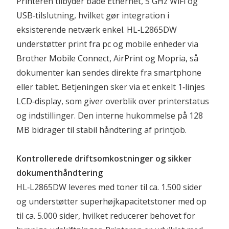
Printeren tilbyder både Ethernet, 5 GHz WiFi og 
USB‑tilslutning, hvilket gør integration i 
eksisterende netværk enkel. HL‑L2865DW 
understøtter print fra pc og mobile enheder via 
Brother Mobile Connect, AirPrint og Mopria, så 
dokumenter kan sendes direkte fra smartphone 
eller tablet. Betjeningen sker via et enkelt 1‑linjes 
LCD‑display, som giver overblik over printerstatus 
og indstillinger. Den interne hukommelse på 128 
MB bidrager til stabil håndtering af printjob.
Kontrollerede driftsomkostninger og sikker 
dokumenthåndtering
HL‑L2865DW leveres med toner til ca. 1.500 sider 
og understøtter superhøjkapacitetstoner med op 
til ca. 5.000 sider, hvilket reducerer behovet for 