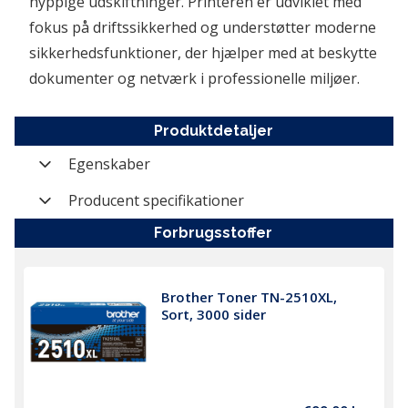
hyppige udskiftninger. Printeren er udviklet med 
fokus på driftssikkerhed og understøtter moderne 
sikkerhedsfunktioner, der hjælper med at beskytte 
dokumenter og netværk i professionelle miljøer.
Produktdetaljer
Egenskaber
Varenummer
PR-HL-L2865DWRE1
Producent specifikationer
Farve
Hvid (White)
forbrugsstoffer
Funktioner
Udskriv
Mærke
Brother
Printertype
S/h
Kategori
Laser Monokrom
Brother Toner TN-2510XL, 
Display
Display
Sort, 3000 sider
Producent nummer
HL-L2865DW
Displaystørrelse
1 linje LCD med taster
Vægt (brutto)
7,1 kg
Maks.
A4
papirstørrelse
Modelserie
HL Series