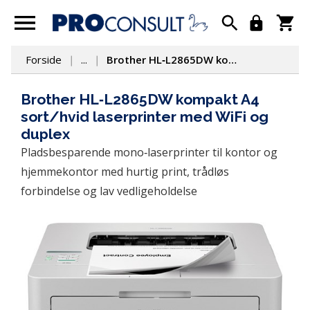
Forside
...
Brother HL‑L2865DW kompakt A4 sort/hvid laserprinter med WiFi og duplex
Brother HL‑L2865DW kompakt A4
sort/hvid laserprinter med WiFi og
duplex
Pladsbesparende mono‑laserprinter til kontor og 
hjemmekontor med hurtig print, trådløs 
forbindelse og lav vedligeholdelse