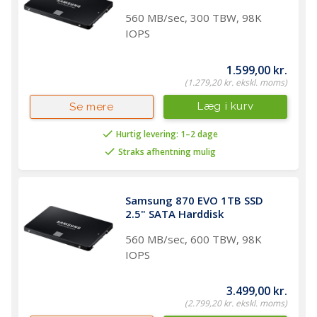
560 MB/sec, 300 TBW, 98K
IOPS
1.599,00 kr.
(1.279,20 kr. ekskl. moms)
Læg i kurv
Se mere
Hurtig levering: 1–2 dage
Straks afhentning mulig
Samsung 870 EVO 1TB SSD 
2.5" SATA Harddisk 
560 MB/sec, 600 TBW, 98K
IOPS
3.499,00 kr.
(2.799,20 kr. ekskl. moms)