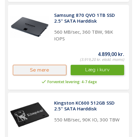
Samsung 870 QVO 1TB SSD 
2.5" SATA Harddisk 
560 MB/sec, 360 TBW, 98K
IOPS
4.899,00 kr.
(3.919,20 kr. ekskl. moms)
Læg i kurv
Se mere
Forventet levering: 4-7 dage
Kingston KC600 512GB SSD 
2.5" SATA Harddisk 
550 MB/sec, 90K IO, 300 TBW