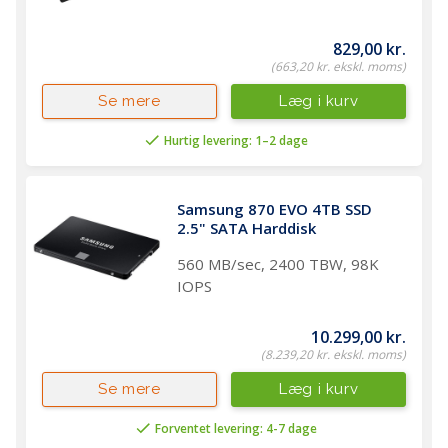
829,00 kr.
(663,20 kr. ekskl. moms)
Læg i kurv
Se mere
Hurtig levering: 1–2 dage
Samsung 870 EVO 4TB SSD 
2.5" SATA Harddisk 
560 MB/sec, 2400 TBW, 98K
IOPS
10.299,00 kr.
(8.239,20 kr. ekskl. moms)
Læg i kurv
Se mere
Forventet levering: 4-7 dage