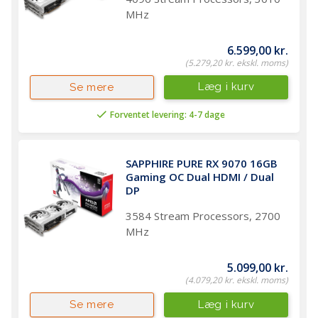
MHz
6.599,00 kr.
(5.279,20 kr. ekskl. moms)
Læg i kurv
Se mere
Forventet levering: 4-7 dage
SAPPHIRE PURE RX 9070 16GB 
Gaming OC Dual HDMI / Dual 
DP
3584 Stream Processors, 2700
MHz
5.099,00 kr.
(4.079,20 kr. ekskl. moms)
Læg i kurv
Se mere