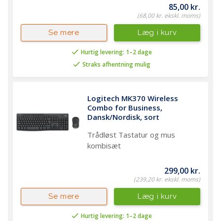
85,00 kr.
(68,00 kr. ekskl. moms)
Læg i kurv
Se mere
Hurtig levering: 1–2 dage
Straks afhentning mulig
Logitech MK370 Wireless 
Combo for Business, 
Dansk/Nordisk, sort
Trådløst Tastatur og mus
kombisæt
299,00 kr.
(239,20 kr. ekskl. moms)
Læg i kurv
Se mere
Hurtig levering: 1–2 dage