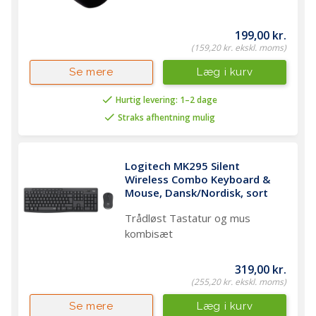
199,00 kr.
(159,20 kr. ekskl. moms)
Læg i kurv
Se mere
Hurtig levering: 1–2 dage
Straks afhentning mulig
Logitech MK295 Silent 
Wireless Combo Keyboard & 
Mouse, Dansk/Nordisk, sort
Trådløst Tastatur og mus
kombisæt
319,00 kr.
(255,20 kr. ekskl. moms)
Læg i kurv
Se mere