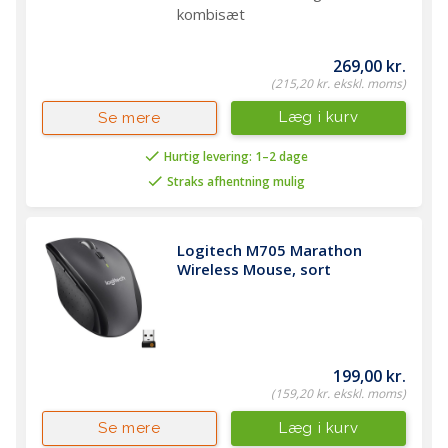
kombisæt
269,00 kr.
(215,20 kr. ekskl. moms)
Læg i kurv
Se mere
Hurtig levering: 1–2 dage
Straks afhentning mulig
Logitech M705 Marathon 
Wireless Mouse, sort
199,00 kr.
(159,20 kr. ekskl. moms)
Læg i kurv
Se mere