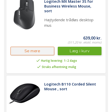
Logitech MX Master 3S for 
Business Wireless Mouse, 
sort
Højtydende trådløs desktop
mus
639,00 kr.
(511,20 kr. ekskl. moms)
Læg i kurv
Se mere
Hurtig levering: 1–2 dage
Straks afhentning mulig
Logitech B110 Corded Silent 
Mouse , sort