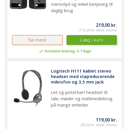
stereolyd og enkel betjening til
daglig brug
219,00 kr.
(175,20 kr. ekskl. moms)
Læg i kurv
Se mere
Forventet levering: 4-7 dage
Logitech H111 kablet stereo 
headset med støjreducerende 
mikrofon og 3,5 mm jack
Let og justerbart headset til
tale, møder og multimediebrug
på mange enheder
119,00 kr.
(95,20 kr. ekskl. moms)