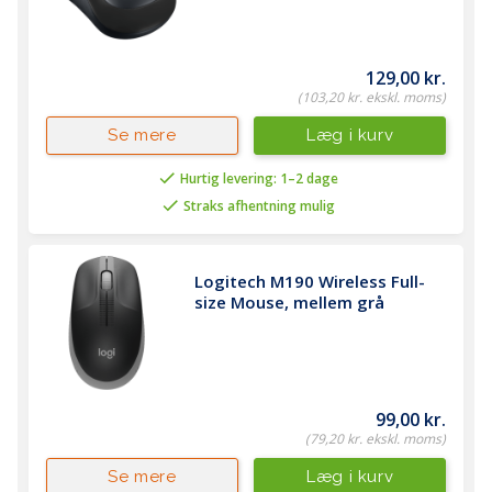
129,00 kr.
(103,20 kr. ekskl. moms)
Læg i kurv
Se mere
Hurtig levering: 1–2 dage
Straks afhentning mulig
Logitech M190 Wireless Full-
size Mouse, mellem grå
99,00 kr.
(79,20 kr. ekskl. moms)
Læg i kurv
Se mere