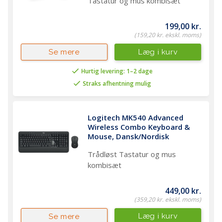
Tastatur og mus kombisæt
199,00 kr.
(159,20 kr. ekskl. moms)
Læg i kurv
Se mere
Hurtig levering: 1–2 dage
Straks afhentning mulig
Logitech MK540 Advanced 
Wireless Combo Keyboard & 
Mouse, Dansk/Nordisk
Trådløst Tastatur og mus
kombisæt
449,00 kr.
(359,20 kr. ekskl. moms)
Læg i kurv
Se mere