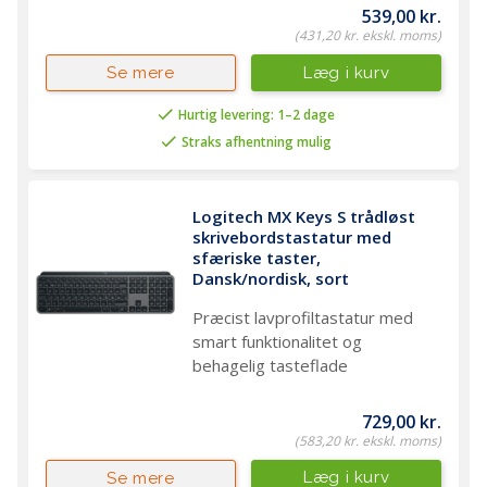
539,00 kr.
(431,20 kr. ekskl. moms)
Læg i kurv
Se mere
Hurtig levering: 1–2 dage
Straks afhentning mulig
Logitech MX Keys S trådløst 
skrivebordstastatur med 
sfæriske taster, 
Dansk/nordisk, sort
Præcist lavprofiltastatur med
smart funktionalitet og
behagelig tasteflade
729,00 kr.
(583,20 kr. ekskl. moms)
Læg i kurv
Se mere