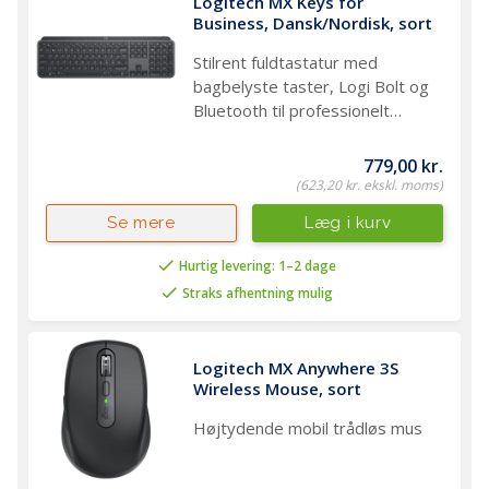
Logitech MX Keys for 
Business, Dansk/Nordisk, sort
Stilrent fuldtastatur med
bagbelyste taster, Logi Bolt og
Bluetooth til professionelt
kontorbrug
779,00 kr.
(623,20 kr. ekskl. moms)
Læg i kurv
Se mere
Hurtig levering: 1–2 dage
Straks afhentning mulig
Logitech MX Anywhere 3S 
Wireless Mouse, sort
Højtydende mobil trådløs mus