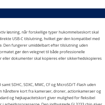
tiv løsning, når forskellige typer hukommelseskort skal 
rekte USB‑C tilslutning, hvilket gør den kompatibel med 
. Den fungerer umiddelbart efter tilslutning uden 
ormatet gør den velegnet til både professionelle 
er eller dokumenter skal kopieres eller sikkerhedskopieres 
4.0 samt SDHC, SDXC, MMC, CF og MicroSD/T‑Flash uden 
an håndtere kort fra kameraer, droner, actionkameraer og 
dard og højkapacitetskort giver mulighed for fleksibel 
r i arbejdsprocesserne. Den indbyggede GL3233 chip giver 