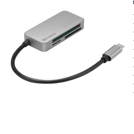
Inkjet multifunktion
Toner
Laser printere
Papir
Laser multifunktion
Labels
Scannere
Vedligehold
Tilbehør
Kabler & adapte
Docks
USB
Hubs
Monitor
Kortlæsere
Netværk
Omskiftere
Audio
Opladere
Strøm
Tasker
Diverse
Montering
Software