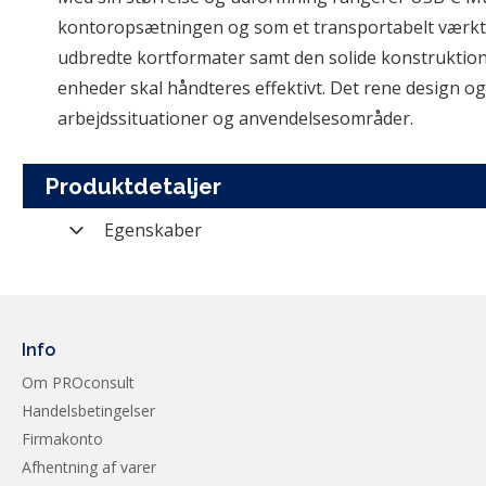
kontoropsætningen og som et transportabelt værktøj t
udbredte kortformater samt den solide konstruktion gø
enheder skal håndteres effektivt. Det rene design o
arbejdssituationer og anvendelsesområder.
Produktdetaljer
Egenskaber
Varenummer
Mærke
Kategori
Info
Om PROconsult
Producent nummer
Handelsbetingelser
Vægt (brutto)
Firmakonto
Afhentning af varer