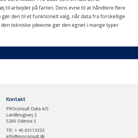
il arbejdet på farten. Dens evne til at håndtere flere 
r den til et funktionelt valg, når data fra forskellige 
g den tekniske ydeevne gør den egnet i mange typer 
TILB-136-38
Sandberg
Kortlæser
Kontakt
PROconsult Data A/S
136-38
Landbrugsvej 2
5260 Odense S
0,5 kg
Tlf.: + 45 63113333
info@proconsult.dk