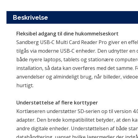
Beskrivelse
Fleksibel adgang til dine hukommelseskort
Sandberg USB‑C Multi Card Reader Pro giver en effek
tilgås via moderne USB‑C enheder. Den udnytter en di
både nyere laptops, tablets og stationære computere
installation, så data kan overføres med det samme. F
anvendelser og almindeligt brug, når billeder, video
hurtigt.
Understøttelse af flere korttyper
Kortlæseren understøtter SD‑serien op til version 
adapter. Den brede kompatibilitet betyder, at den k
andre digitale enheder. Understøttelsen af både stan
datahåndtering, uanset hvilke lagermedier der indgå