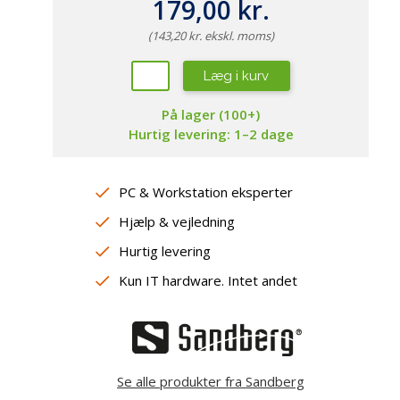
repropper
179,00 kr.
amsung
aming Headsets
ewsonic
(143,20 kr. ekskl. moms)
øderum
ebcams
jtalere
Læg i kurv
peakerphones
sterne lydkort / DAC
På lager (100+)
Hurtig levering: 1–2 dage
PC & Workstation eksperter
Hjælp & vejledning
Hurtig levering
Kun IT hardware. Intet andet
Se alle produkter fra Sandberg