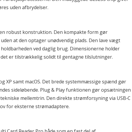
føres uden afbrydelser.
 men robust konstruktion. Den kompakte form gør 
 uden at den optager unødvendig plads. Den lave vægt 
ger holdbarheden ved daglig brug. Dimensionerne holder 
t er tilstrækkelig solidt til gentagne tilslutninger.
ta og XP samt macOS. Det brede systemmæssige spænd gør 
endes sideløbende. Plug & Play funktionen gør opsætningen 
tekniske mellemtrin. Den direkte strømforsyning via USB‑C 
hov for eksterne strømadaptere.
i Card Reader Pro både som en fast del af 