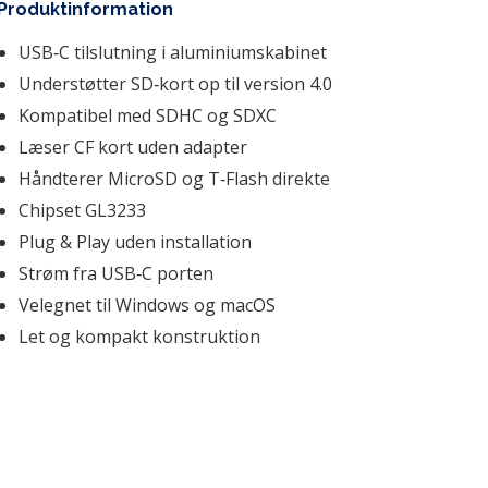
Mus
Ø
Produktinformation
S
Tastatur og mus kombi sæt
G
Vi
Trackball
M
USB‑C tilslutning i aluminiumskabinet  
Presenter
W
Understøtter SD‑kort op til version 4.0  
Tegneplader
Hø
Kompatibel med SDHC og SDXC  
Håndledsstøtte
S
Musemåtter
Ek
Læser CF kort uden adapter  
re
Håndterer MicroSD og T‑Flash direkte  
Chipset GL3233  
Plug & Play uden installation  
Strøm fra USB‑C porten  
Velegnet til Windows og macOS  
Let og kompakt konstruktion