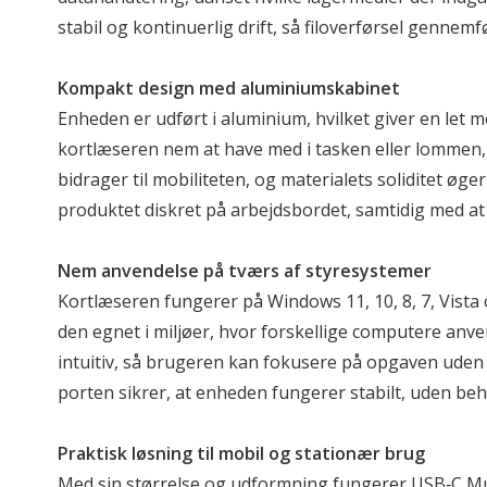
stabil og kontinuerlig drift, så filoverførsel gennem
Kompakt design med aluminiumskabinet
Enheden er udført i aluminium, hvilket giver en let
kortlæseren nem at have med i tasken eller lommen,
bidrager til mobiliteten, og materialets soliditet ø
produktet diskret på arbejdsbordet, samtidig med at de
Nem anvendelse på tværs af styresystemer
Kortlæseren fungerer på Windows 11, 10, 8, 7, Vis
den egnet i miljøer, hvor forskellige computere anv
intuitiv, så brugeren kan fokusere på opgaven uden 
porten sikrer, at enheden fungerer stabilt, uden be
Praktisk løsning til mobil og stationær brug
Med sin størrelse og udformning fungerer USB‑C Mult