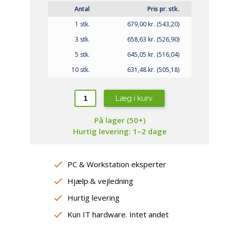
repropper
amsung
Antal
Pris pr. stk.
aming Headsets
ewsonic
øderum
1 stk.
679,00 kr. (543,20)
ebcams
3 stk.
658,63 kr. (526,90)
jtalere
peakerphones
5 stk.
645,05 kr. (516,04)
sterne lydkort / DAC
10 stk.
631,48 kr. (505,18)
Læg i kurv
På lager (50+)
Hurtig levering: 1–2 dage
PC & Workstation eksperter
Hjælp & vejledning
Hurtig levering
Kun IT hardware. Intet andet