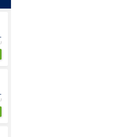
.
)
.
)