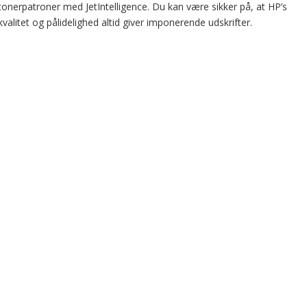
Mus
Ø
S
tonerpatroner med JetIntelligence. Du kan være sikker på, at HP’s
Tastatur og mus kombi sæt
G
Vi
kvalitet og pålidelighed altid giver imponerende udskrifter.
Trackball
M
Presenter
W
Tegneplader
Hø
Håndledsstøtte
S
Musemåtter
Ek
re