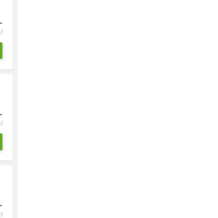
.
)
.
)
.
)