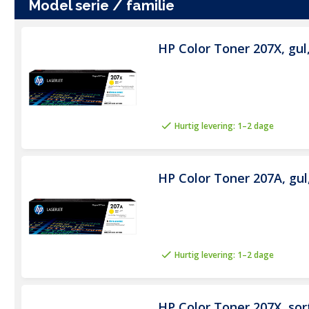
Varenummer
model serie / familie
Farve
HP Color Toner 207X, gul,
Mærke
Kategori
Producent nummer
Hurtig levering: 1–2 dage
Vægt (brutto)
HP Color Toner 207A, gul,
Hurtig levering: 1–2 dage
HP Color Toner 207X, sort