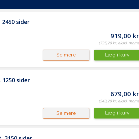
PT-W2211A
Cyan
 2450 sider
HP
919,00 kr
Toner
(735,20 kr. ekskl. moms
W2211A
Læg i kurv
Se mere
0,745 kg
 1250 sider
679,00 kr
(543,20 kr. ekskl. moms
Læg i kurv
Se mere
, 3150 sider