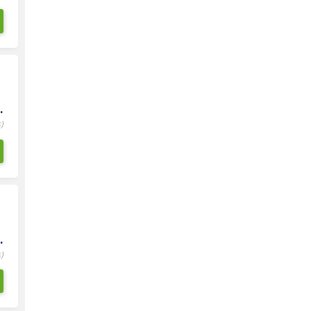
.
)
.
)