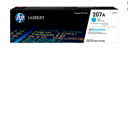
Inkjet multifunktion
Toner
Laser printere
Papir
Laser multifunktion
Labels
Scannere
Vedligehold
Tilbehør
Kabler & adapte
Docks
USB
Hubs
Monitor
Kortlæsere
Netværk
Omskiftere
Audio
Opladere
Strøm
Tasker
Diverse
Montering
Software