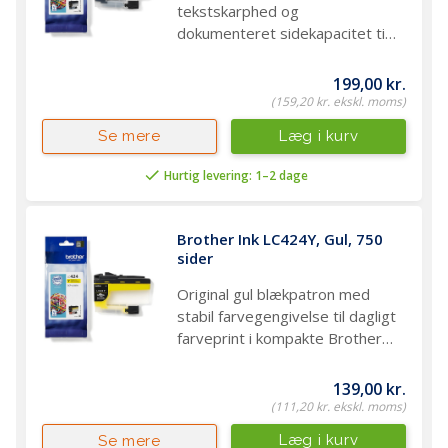
tekstskarphed og
dokumenteret sidekapacitet til
daglig dokumentudskrivning
199,00 kr.
(159,20 kr. ekskl. moms)
Læg i kurv
Se mere
Hurtig levering: 1–2 dage
Brother Ink LC424Y, Gul, 750 
sider
Original gul blækpatron med
stabil farvegengivelse til dagligt
farveprint i kompakte Brother
inkjetprintere
139,00 kr.
(111,20 kr. ekskl. moms)
Læg i kurv
Se mere