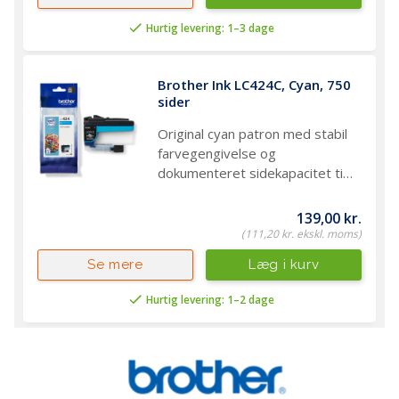
Hurtig levering: 1–3 dage
Brother Ink LC424C, Cyan, 750 
sider
Original cyan patron med stabil
farvegengivelse og
dokumenteret sidekapacitet til
daglig print
139,00 kr.
(111,20 kr. ekskl. moms)
Læg i kurv
Se mere
Hurtig levering: 1–2 dage