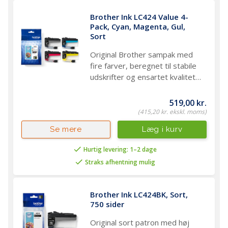
Kategori
Blæk
Brother Ink LC424 Value 4-
Pack, Cyan, Magenta, Gul, 
Producent nummer
LC424M
Sort
Vægt (brutto)
0,06 kg
Original Brother sampak med
fire farver, beregnet til stabile
udskrifter og ensartet kvalitet i
hverdagsprint
519,00 kr.
(415,20 kr. ekskl. moms)
Læg i kurv
Se mere
Hurtig levering: 1–2 dage
Straks afhentning mulig
Brother Ink LC424BK, Sort, 
750 sider
Original sort patron med høj