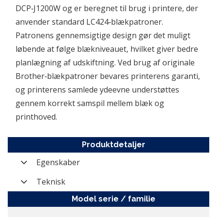
DCP‑J1200W og er beregnet til brug i printere, der 
anvender standard LC424‑blækpatroner. 
Patronens gennemsigtige design gør det muligt 
løbende at følge blækniveauet, hvilket giver bedre 
planlægning af udskiftning. Ved brug af originale 
Brother‑blækpatroner bevares printerens garanti, 
og printerens samlede ydeevne understøttes 
gennem korrekt samspil mellem blæk og 
printhoved.
Produktdetaljer
Egenskaber
Varenummer
PT-LC424M
Teknisk
Farve
Magenta
model serie / familie
Kompatibilitet
DCP-J1200W
Mærke
Brother