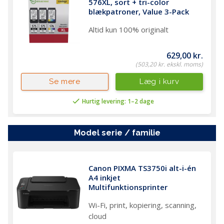
576XL, sort + tri-color 
blækpatroner, Value 3-Pack
Altid kun 100% originalt
629,00 kr.
(503,20 kr. ekskl. moms)
Læg i kurv
Se mere
Hurtig levering: 1–2 dage
model serie / familie
Canon PIXMA TS3750i alt-i-én 
A4 inkjet 
Multifunktionsprinter
Wi-Fi, print, kopiering, scanning,
cloud