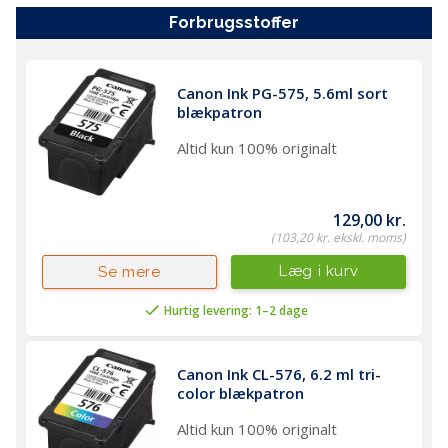
forbrugsstoffer
Varenummer
PR-6671C056
Farve
Blå (Blue)
Canon Ink PG-575, 5.6ml sort 
Mærke
Canon
blækpatron
Kategori
Inkjet Multifunktions
Altid kun 100% originalt
Farve
Producent
6671C056
nummer
129,00 kr.
(103,20 kr. ekskl. moms)
Vægt (brutto)
5 kg
Læg i kurv
Se mere
Modelserie
PIXMA
Hurtig levering: 1–2 dage
Canon Ink CL-576, 6.2 ml tri-
color blækpatron
Altid kun 100% originalt