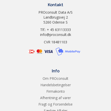
tilbehør (f.eks.:
Kontakt
badge-læsere);
PROconsult Data A/S
Netværk:
Landbrugsvej 2
IPsec/firewall med
5260 Odense S
certifikat; Pre-
Shared Key og
Tlf.: + 45 63113333
Kerberos-
info@proconsult.dk
godkendelse;
CVR 18481103
Understøtter
WJA-10 IPsec-
plugin til
konfiguration;
802.1x-
godkendelse
Info
(EAP-PEAP; EAP-
Om PROconsult
TLS); SNMPv3;
HTTPS;
Handelsbetingelser
Certifikater;
Firmakonto
Adgangskontrolli
Afhentning af varer
ste; Data:
Lagerkryptering;
Fragt og Forsendelse
Krypteret PDF og
Særlige Aftaler