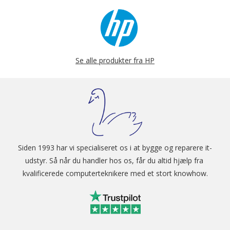
Administrator
Resource Kit til
HP Universal
Print Driver
(Driver
Configuration
Se alle produkter fra HP
Utility – Driver
Deployment
Utility – Managed
Printing
Administrator)
Sikkerhedsstyring
Identitetsadminis
tration: Kerberos-
godkendelse;
Siden 1993 har vi specialiseret os i at bygge og reparere it-
LDAP-
udstyr. Så når du handler hos os, får du altid hjælp fra 
godkendelse;
kvalificerede computerteknikere med et stort knowhow.
1000
brugerpinkoder;
Valgfrie løsninger
til godkendelse
fra HP og
tredjeparter som