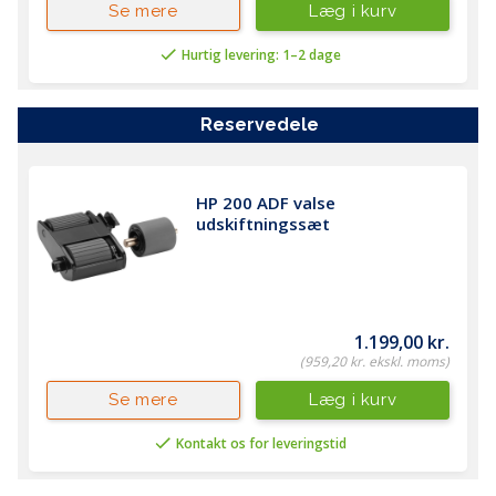
Læg i kurv
Se mere
af bevægelser
Hurtig levering: 1–2 dage
Farveudskrivning
Nej
Antal printerpatroner
1 (sort)
reservedele
Automatisk papirføler
Nej
Mac-kompatibel
Ja
HP 200 ADF valse 
Printeradministration
HP Printer
udskiftningssæt
Assistant; HP
Device Toolbox;
HP Web
JetAdmin-
software; HP
1.199,00 kr.
JetAdvantage
(959,20 kr. ekskl. moms)
Security
Manager; HP
Læg i kurv
Se mere
SNMP Proxy
Agent; HP WS Pro
Kontakt os for leveringstid
Proxy Agent;
Printer