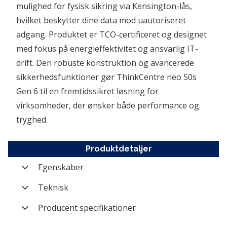
mulighed for fysisk sikring via Kensington-lås, 
hvilket beskytter dine data mod uautoriseret 
adgang. Produktet er TCO-certificeret og designet 
med fokus på energieffektivitet og ansvarlig IT-
drift. Den robuste konstruktion og avancerede 
sikkerhedsfunktioner gør ThinkCentre neo 50s 
Gen 6 til en fremtidssikret løsning for 
virksomheder, der ønsker både performance og 
tryghed.
Produktdetaljer
Egenskaber
Varenummer
PCB-13DM002GGE
Teknisk
Farve
Sort (Black)
Chipset
Intel SoC Platform
Producent specifikationer
Mærke
Lenovo
RAM support (type)
DDR5