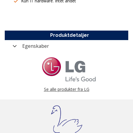
Kun IT hardware. Intet andet
Produktdetaljer
Egenskaber
Varenummer
OD-GP57ES40
Farve
Sølv (Silver)
Mærke
LG
Kategori
DVD
Se alle produkter fra LG
Producent nummer
GP57ES40
Vægt (brutto)
0,31 kg