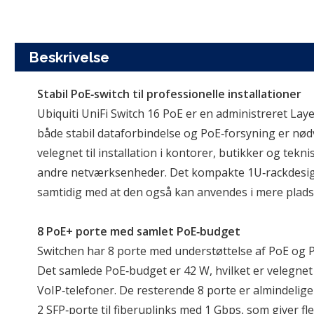
Beskrivelse
Stabil PoE‑switch til professionelle installationer
Ubiquiti UniFi Switch 16 PoE er en administreret Laye
både stabil dataforbindelse og PoE‑forsyning er nødv
velegnet til installation i kontorer, butikker og tekn
andre netværksenheder. Det kompakte 1U‑rackdesign 
samtidig med at den også kan anvendes i mere pla
8 PoE+ porte med samlet PoE‑budget
Switchen har 8 porte med understøttelse af PoE og PoE
Det samlede PoE‑budget er 42 W, hvilket er velegnet t
VoIP‑telefoner. De resterende 8 porte er almindelige
2 SFP‑porte til fiberuplinks med 1 Gbps, som giver fl