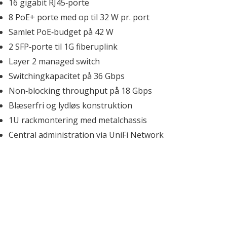
Mus
Ø
16 gigabit RJ45‑porte  
S
Tastatur og mus kombi sæt
G
Vi
8 PoE+ porte med op til 32 W pr. port  
Trackball
M
Samlet PoE‑budget på 42 W  
Presenter
W
Tegneplader
Hø
2 SFP‑porte til 1G fiberuplink  
Håndledsstøtte
S
Layer 2 managed switch  
Musemåtter
Ek
Switchingkapacitet på 36 Gbps  
re
Non‑blocking throughput på 18 Gbps  
Blæserfri og lydløs konstruktion  
1U rackmontering med metalchassis  
Central administration via UniFi Network