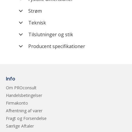
Farve
Form factor
Strøm
Mærke
PoE
Teknisk
Kategori
PoE budget
Interface
Tilslutninger og stik
Producent nummer
LAN Overførselshastighed
Ethernet Porte
Producent specifikationer
Vægt (brutto)
Produkttype
Modelserie
Ethernet porte
PoE‑porte
Info
Om PROconsult
PoE‑standard
Handelsbetingelser
Maks. PoE pr. port
Firmakonto
Samlet PoE‑budget
Afhentning af varer
Fragt og Forsendelse
SFP‑porte
Særlige Aftaler
Switchingkapacitet