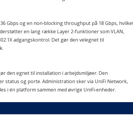
å 36 Gbps og en non‑blocking throughput på 18 Gbps, hvilket
 understøtter en lang række Layer 2‑funktioner som VLAN, 
2.1X adgangskontrol. Det gør den velegnet til 
k.
r den egnet til installation i arbejdsmiljøer. Den 
er status og porte. Administration sker via UniFi Network, 
les i én platform sammen med øvrige UniFi‑enheder.
NET-USW-16-POE