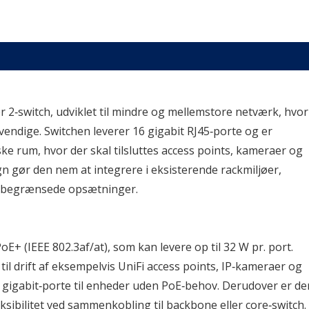
r 2‑switch, udviklet til mindre og mellemstore netværk, hvor 
endige. Switchen leverer 16 gigabit RJ45‑porte og er 
iske rum, hvor der skal tilsluttes access points, kameraer og 
gør den nem at integrere i eksisterende rackmiljøer, 
dsbegrænsede opsætninger.
+ (IEEE 802.3af/at), som kan levere op til 32 W pr. port. 
il drift af eksempelvis UniFi access points, IP‑kameraer og 
 gigabit‑porte til enheder uden PoE‑behov. Derudover er der
eksibilitet ved sammenkobling til backbone eller core‑switch.