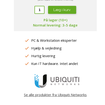
repropper
amsung
aming Headsets
ewsonic
Læg i kurv
øderum
ebcams
jtalere
På lager (10+)
peakerphones
Normal levering: 3-5 dage
sterne lydkort / DAC
PC & Workstation eksperter
Hjælp & vejledning
Hurtig levering
Kun IT hardware. Intet andet
Se alle produkter fra Ubiquiti Networks