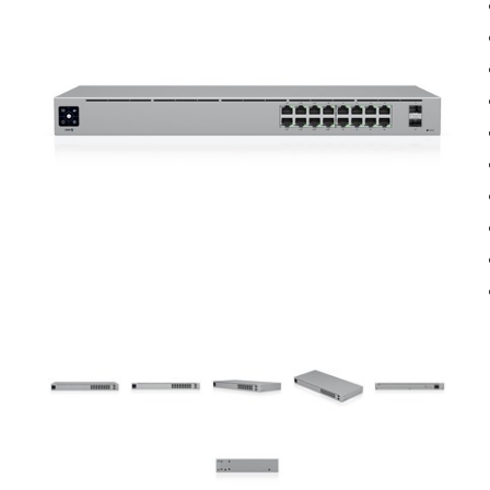
Inkjet multifunktion
Toner
Laser printere
Papir
Laser multifunktion
Labels
Scannere
Vedligehold
Tilbehør
Kabler & adapte
Docks
USB
Hubs
Monitor
Kortlæsere
Netværk
Omskiftere
Audio
Opladere
Strøm
Tasker
Diverse
Montering
Software