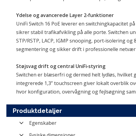
Ydelse og avancerede Layer 2‑funktioner
UniFi Switch 16 PoE leverer en switchingkapacitet p
sikrer stabil trafikafvikling på alle porte. Switchen
STP/RSTP, LACP, IGMP snooping, port‑isolering og 80
segmentering og sikker drift i professionelle netvær
Støjsvag drift og central UniFi‑styring
Switchen er blæserfri og dermed helt lydløs, hvilket gø
integrerede 1,3” touchscreen giver lokalt overblik ov
hvor konfiguration, overvågning og fejlsøgning sam
Produktdetaljer
Egenskaber
Varenummer
Fysiske dimensioner