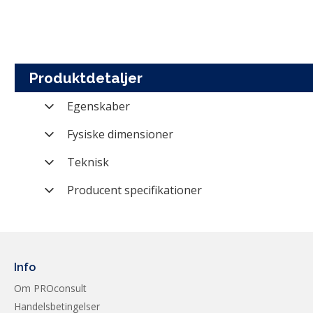
Produktdetaljer
Egenskaber
Varenummer
Fysiske dimensioner
Mærke
Form factor
Teknisk
Kategori
Standard
Producent specifikationer
Producent nummer
Wi-Fi hastighedsklasse
Dimensions
Vægt (brutto)
Modelserie
Antenna Type
Info
Om PROconsult
Chipset
Handelsbetingelser