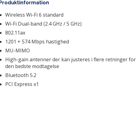
Mus
Ø
Produktinformation
S
Tastatur og mus kombi sæt
G
Vi
Trackball
M
Wireless Wi-Fi 6 standard
Presenter
W
Wi-Fi Dual-band (2.4 GHz / 5 GHz) 
Tegneplader
Hø
802.11ax
Håndledsstøtte
S
Musemåtter
Ek
1201 + 574 Mbps hastighed
re
MU-MIMO
High-gain antenner der kan justeres i flere retninger for 
den bedste modtagelse
Bluetooth 5.2
PCI Express x1