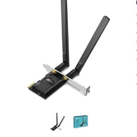
Inkjet multifunktion
Toner
Laser printere
Papir
Laser multifunktion
Labels
Scannere
Vedligehold
Tilbehør
Kabler & adapte
Docks
USB
Hubs
Monitor
Kortlæsere
Netværk
Omskiftere
Audio
Opladere
Strøm
Tasker
Diverse
Montering
Software