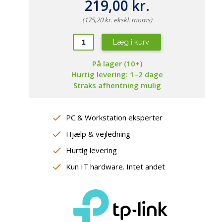
repropper
219,00 kr.
amsung
aming Headsets
ewsonic
(175,20 kr. ekskl. moms)
øderum
ebcams
jtalere
Læg i kurv
peakerphones
sterne lydkort / DAC
På lager (10+)
Hurtig levering: 1–2 dage
Straks afhentning mulig
PC & Workstation eksperter
Hjælp & vejledning
Hurtig levering
Kun IT hardware. Intet andet