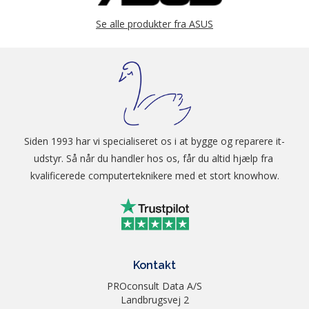
Network
IEEE 802.11a
Standard
Se alle produkter fra ASUS
IEEE 802.11b
IEEE 802.11g
WiFi 4 (802.11n)
WiFi 5 (802.11ac)
Siden 1993 har vi specialiseret os i at bygge og reparere it-
Product
AC1200 enhanced AC performance
Segment
: 300+867 Mbps
udstyr. Så når du handler hos os, får du altid hjælp fra 
kvalificerede computerteknikere med et stort knowhow.
Interface
USB 2.0
Antenna
2 x PIFA
Internal 1.81 dBi antenna x 2
Operating
2.4 GHz / 5 GHz
Kontakt
Frequency
PROconsult Data A/S
Security
64-bit WEP, 128-bit WEP,
Landbrugsvej 2
WPA/WPA2/WPA3-Personal