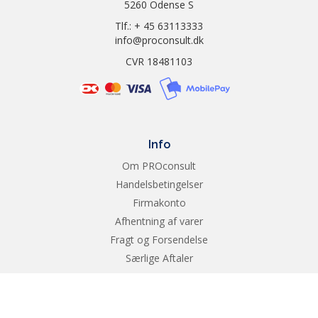
5260 Odense S
Certificates
CE, FCC, IC, NCC
Tlf.: + 45 63113333
info@proconsult.dk
OS Support
OS Support : Windows 10
CVR 18481103
Windows 8.1
Windows 8
WindowsR 7
Info
Mac OS X 10.7 to 10.12
Om PROconsult
Package
Support CD
Handelsbetingelser
Content
Firmakonto
Warranty card
Afhentning af varer
Fragt og Forsendelse
Product
5 g
Weight (g)
Særlige Aftaler
Product
20 x 14 x 7 ~ mm (WxDxH)
EAN
Dimensions
(Without Bezel)