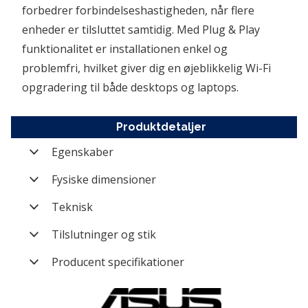
forbedrer forbindelseshastigheden, når flere 
enheder er tilsluttet samtidig. Med Plug & Play 
funktionalitet er installationen enkel og 
problemfri, hvilket giver dig en øjeblikkelig Wi-Fi 
opgradering til både desktops og laptops. 
Produktdetaljer
Egenskaber
Varenummer
NET-90IG03P0-BM0R10
Fysiske dimensioner
Mærke
ASUS
Form factor
Nano
Teknisk
Kategori
Netkort
Standard
Wi-Fi 5 (802.11ac)
Tilslutninger og stik
Producent nummer
90IG03P0-BM0R10
Wi-Fi hastighedsklasse
867 Mbit/s
Tilslutningstype (modsatte
USB Type A
Producent specifikationer
ende)
(Hun)
Vægt (brutto)
0,5 kg
Model
USB-AC53 Nano