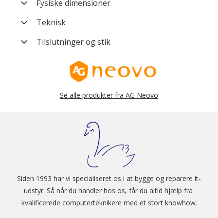
Varenummer
MON-ME2410B1E0000
Fysiske dimensioner
Farve
Hvid (White)
Curved
Nej / Flat
Teknisk
Mærke
AG Neovo
Opløsning
1920 x 1080
Tilslutninger og stik
Kategori
23" - 24" Display klasse
Panel Type
IPS (In-Plane Switching)
Tilslutningstype
HDMI Type A (Hun)
Producent nummer
ME2410B1E0000
Refresh rate
~ 75 Hz klasse
Tilslutningstype
DisplayPort (Hun)
Vægt (brutto)
10 kg
Respons tid
5 ms
Se alle produkter fra AG Neovo
Modelserie
ME Series
Højttaler
Stereo
Bredde - Højde forhold
16:9
Siden 1993 har vi specialiseret os i at bygge og reparere it-
udstyr. Så når du handler hos os, får du altid hjælp fra 
kvalificerede computerteknikere med et stort knowhow.