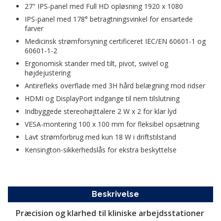
27" IPS-panel med Full HD opløsning 1920 x 1080  
IPS-panel med 178° betragtningsvinkel for ensartede 
farver  
Medicinsk strømforsyning certificeret IEC/EN 60601-1 og 
60601-1-2  
Ergonomisk stander med tilt, pivot, swivel og 
højdejustering  
Antirefleks overflade med 3H hård belægning mod ridser  
HDMI og DisplayPort indgange til nem tilslutning  
Indbyggede stereohøjttalere 2 W x 2 for klar lyd  
VESA-montering 100 x 100 mm for fleksibel opsætning  
Lavt strømforbrug med kun 18 W i driftstilstand  
Kensington-sikkerhedslås for ekstra beskyttelse
Beskrivelse
Præcision og klarhed til kliniske arbejdsstationer