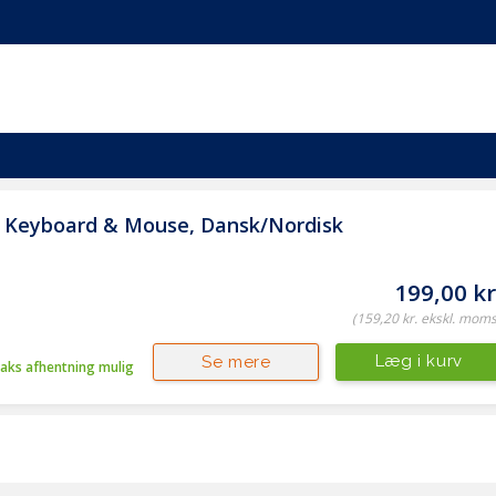
KEYB-920-002562
Sort (Black)
USB Type A (Han)
Logitech
 Keyboard & Mouse, Dansk/Nordisk
Kombisæt med tastatur og mus
920-002562
199,00 kr
LOGI MK120 corded Desktop black USB (US)
(159,20 kr. ekskl. moms
0,805 kg
Læg i kurv
Se mere
raks afhentning mulig
MK Series
Amerikansk
Internationalt NSEA