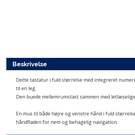
Beskrivelse
Dette tastatur i fuld størrelse med integreret numer
til en leg. 

Den buede mellemrumstast sammen med letlæselige ta
En mus til både højre og venstre hånd i fuld størrels
håndfladen for nem og behagelig navigation.