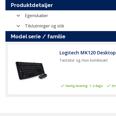
Produktdetaljer
Egenskaber
Varenummer
Tilslutninger og stik
Farve
Tilslutningstype
model serie / familie
Mærke
Logitech MK120 Desktop
Kategori
Tastatur og mus kombisæt
Producent nummer
Producent varenavn
Vægt (brutto)
Hurtig levering: 1–2 dage
St
Modelserie
Sprog
Sprog