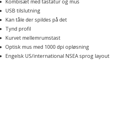
Mus
Ø
Kombisæt med tastatur og mus
S
Tastatur og mus kombi sæt
G
Vi
USB tilslutning
Trackball
M
Kan tåle der spildes på det
Presenter
W
Tegneplader
Hø
Tynd profil
Håndledsstøtte
S
Kurvet mellemrumstast
Musemåtter
Ek
Optisk mus med 1000 dpi opløsning
re
Engelsk US/international NSEA sprog layout