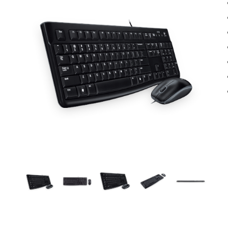
Inkjet multifunktion
Toner
Laser printere
Papir
Laser multifunktion
Labels
Scannere
Vedligehold
Tilbehør
Kabler & adapte
Docks
USB
Hubs
Monitor
Kortlæsere
Netværk
Omskiftere
Audio
Opladere
Strøm
Tasker
Diverse
Montering
Software