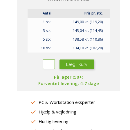
repropper
amsung
aming Headsets
ewsonic
øderum
Antal
Pris pr. stk.
ebcams
1 stk.
149,00 kr. (119,20)
jtalere
peakerphones
3 stk.
143,04 kr. (114,43)
sterne lydkort / DAC
5 stk.
138,58 kr. (110,86)
10 stk.
134,10 kr. (107,28)
Læg i kurv
På lager (50+)
Forventet levering: 4-7 dage
PC & Workstation eksperter
Hjælp & vejledning
Hurtig levering