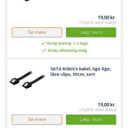
19,00 kr.
(15,20 kr. ekskl. moms)
Læg i kurv
Se mere
Hurtig levering: 1–2 dage
Straks afhentning mulig
SATA 6Gbit/s kabel, lige-lige, 
låse-clips, 50cm, sort
19,00 kr.
(15,20 kr. ekskl. moms)
Læg i kurv
Se mere