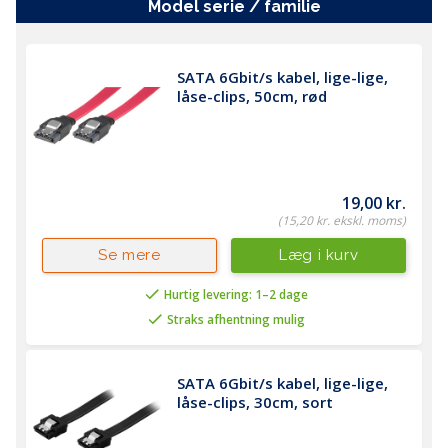
Farve
Sort (Black)
model serie / familie
Længde
1 m
Mærke
Deltaco
Kategori
Dataforbindelse intern
SATA 6Gbit/s kabel, lige-lige, 
låse-clips, 50cm, rød
Producent nummer
SATA-1003
Vægt (brutto)
0,04 kg
19,00 kr.
(15,20 kr. ekskl. moms)
Læg i kurv
Se mere
Hurtig levering: 1–2 dage
Straks afhentning mulig
SATA 6Gbit/s kabel, lige-lige, 
låse-clips, 30cm, sort