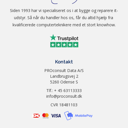
Cache, Multi-segmented
256
Siden 1993 har vi specialiseret os i at bygge og reparere it-
(MB)
udstyr. Så når du handler hos os, får du altid hjælp fra 
Rotational Speed (RPM)
5.400
kvalificerede computerteknikere med et stort knowhow.
Recording Technology
SMR
Reliability/Data
Integrity
Load/Unload Cycles
600.000
Kontakt
Non-recoverable Read
PROconsult Data A/S
1 per 10E14
Errors per Bits Read, Max
Landbrugsvej 2
5260 Odense S
Power-On Hours (per year)
2.400
Tlf.: + 45 63113333
info@proconsult.dk
Workload Rate Limit
55
(TB/Year)
CVR 18481103
Warranty, Limited (years)
2
Power