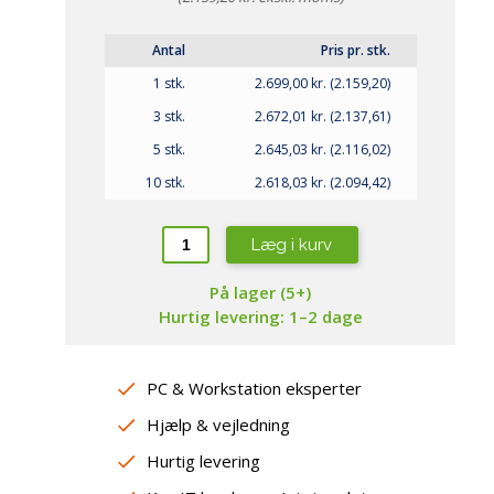
repropper
amsung
aming Headsets
ewsonic
øderum
Antal
Pris pr. stk.
ebcams
1 stk.
2.699,00 kr. (2.159,20)
jtalere
peakerphones
3 stk.
2.672,01 kr. (2.137,61)
sterne lydkort / DAC
5 stk.
2.645,03 kr. (2.116,02)
10 stk.
2.618,03 kr. (2.094,42)
Læg i kurv
På lager (5+)
Hurtig levering: 1–2 dage
PC & Workstation eksperter
Hjælp & vejledning
Hurtig levering