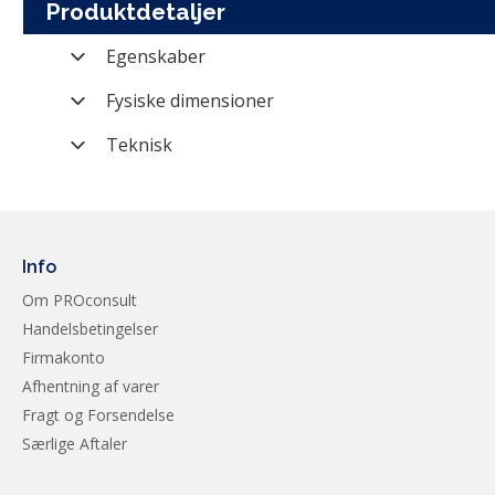
Produktdetaljer
Egenskaber
Varenummer
Fysiske dimensioner
Mærke
Form factor
Teknisk
Kategori
Interface
Producent nummer
Storage kapacitet
Vægt (brutto)
Info
Modelserie
Om PROconsult
Handelsbetingelser
Firmakonto
Afhentning af varer
Fragt og Forsendelse
Særlige Aftaler