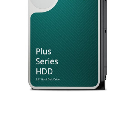
Inkjet multifunktion
Toner
Laser printere
Papir
Laser multifunktion
Labels
Scannere
Vedligehold
Tilbehør
Kabler & adapte
Docks
USB
Hubs
Monitor
Kortlæsere
Netværk
Omskiftere
Audio
Opladere
Strøm
Tasker
Diverse
Montering
Software