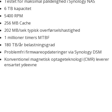
Mus
Ø
Testet for maksimal pålidelighed i Synology NAS
S
Tastatur og mus kombi sæt
G
Vi
6 TB kapacitet
Trackball
M
5400 RPM
Presenter
W
Tegneplader
Hø
256 MB Cache
Håndledsstøtte
S
202 MB/sek typisk overførselshastighed
Musemåtter
Ek
1 millioner timers MTBF
re
180 TB/år belastningsgrad
Problemfri firmwareopdateringer via Synology DSM
Konventionel magnetisk optageteknologi (CMR) leverer 
ensartet ydeevne