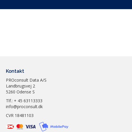
HD-HAT3300-6T
Synology
3.5"
HDD
SATA III 6 Gb/s
HAT3300-6T
6 TB
0,62 kg
Kontakt
Plus Series
PROconsult Data A/S
Landbrugsvej 2
5260 Odense S
Tlf.: + 45 63113333
info@proconsult.dk
CVR 18481103