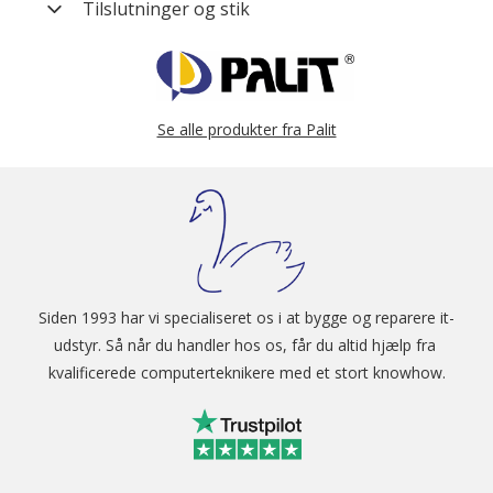
Chip producent
NVIDIA
Tilslutninger og stik
Kategori
NVIDIA GeForce RTX Series
Grafik processor
NVIDIA GeForce RTX 5060
Tilslutningstype
HDMI Type A (Hun) 1 stk.
Producent
NE75060019P1-GB2063D
nummer
RAM kapacitet
8 GB GDDR7
Tilslutningstype
DisplayPort (Hun) 3 stk.
Vægt (brutto)
2 kg
Se alle produkter fra Palit
Modelserie
Dual
Belysning
RGB
Siden 1993 har vi specialiseret os i at bygge og reparere it-
udstyr. Så når du handler hos os, får du altid hjælp fra 
kvalificerede computerteknikere med et stort knowhow.