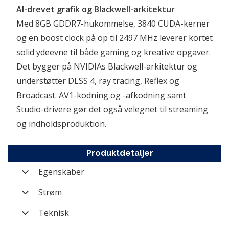
AI-drevet grafik og Blackwell-arkitektur
Med 8GB GDDR7-hukommelse, 3840 CUDA-kerner 
og en boost clock på op til 2497 MHz leverer kortet 
solid ydeevne til både gaming og kreative opgaver. 
Det bygger på NVIDIAs Blackwell-arkitektur og 
understøtter DLSS 4, ray tracing, Reflex og 
Broadcast. AV1-kodning og -afkodning samt 
Studio-drivere gør det også velegnet til streaming 
og indholdsproduktion.
Produktdetaljer
Egenskaber
Varenummer
GFX-NE75060019P1-
Strøm
GB2063D
Anbefalet PSU
550 W
Teknisk
Mærke
Palit