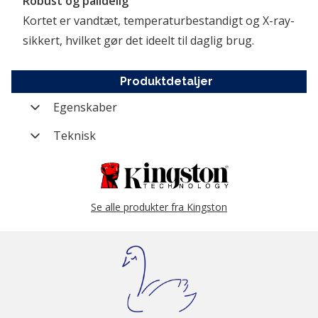
Robust og pålidelig
Kortet er vandtæt, temperaturbestandigt og X-ray-
sikkert, hvilket gør det ideelt til daglig brug.
Produktdetaljer
Egenskaber
Varenummer
FL-SDCS3-64GB
Teknisk
Mærke
Kingston
Storage kapacitet
64 GB
Kategori
Hukommelseskort
Se alle produkter fra Kingston
Producent nummer
SDCS3/64GB
Vægt (brutto)
0,013 kg
Modelserie
Canvas Select Plus