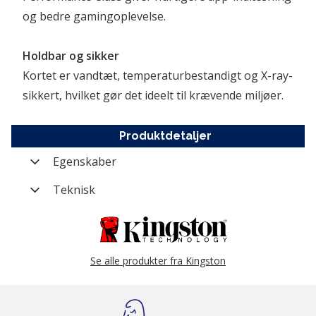
og bedre gamingoplevelse.
Holdbar og sikker
Kortet er vandtæt, temperaturbestandigt og X-ray-
sikkert, hvilket gør det ideelt til krævende miljøer. 
Produktdetaljer
Egenskaber
Varenummer
FL-SDCG4-512GBSP
Teknisk
Mærke
Kingston
Storage kapacitet
512 GB
Kategori
Hukommelseskort
Se alle produkter fra Kingston
Producent nummer
SDCG4/512GBSP
Vægt (brutto)
0,011 kg
Modelserie
Canvas Go Plus