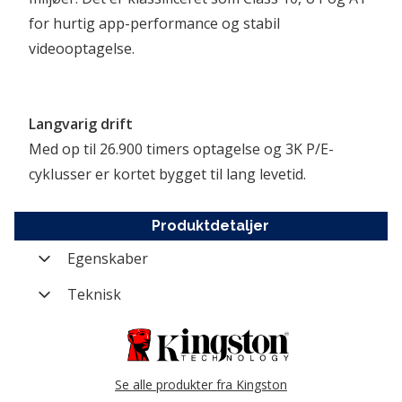
for hurtig app-performance og stabil 
videooptagelse.
Langvarig drift
Med op til 26.900 timers optagelse og 3K P/E-
cyklusser er kortet bygget til lang levetid.
Produktdetaljer
Egenskaber
Varenummer
FL-SDCE-32GB
Teknisk
Mærke
Kingston
Storage kapacitet
32 GB
Kategori
Hukommelseskort
Se alle produkter fra Kingston
Producent nummer
SDCE/32GB