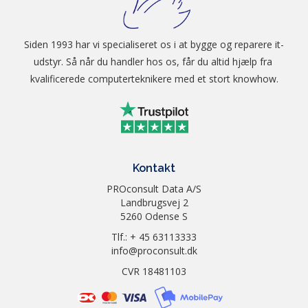
Generation
Generation 1 Intel Core Ultra
(Series 1)
Siden 1993 har vi specialiseret os i at bygge og reparere it-
udstyr. Så når du handler hos os, får du altid hjælp fra 
kvalificerede computerteknikere med et stort knowhow.
Kontakt
PROconsult Data A/S
Landbrugsvej 2
5260 Odense S
Tlf.: + 45 63113333
info@proconsult.dk
CVR 18481103