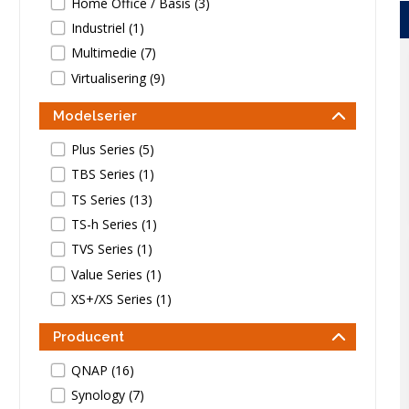
Inkjet multifunktion
Toner
Home Office / Basis (3)
Laser printere
Papir
Industriel (1)
Laser multifunktion
Labels
Multimedie (7)
Scannere
Vedligehold
Virtualisering (9)
Modelserier
Tilbehør
Kabler & adapte
Plus Series (5)
Docks
USB
TBS Series (1)
Hubs
Monitor
TS Series (13)
Kortlæsere
Netværk
Omskiftere
Audio
TS-h Series (1)
Opladere
Strøm
TVS Series (1)
Tasker
Diverse
Value Series (1)
Montering
XS+/XS Series (1)
Software
Producent
QNAP (16)
Synology (7)