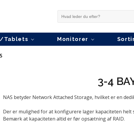
/Tablets
Monitorer
Sort
enskab
.. efter Lenovo model
.. Efter Laptop model
Egenskab
Netværk og Wi-Fi
..
P
U
S
IdeaCentre
Lenovo Value
Curved
Routere
L
A
Of
e
ThinkCentre M
Lenovo ThinkBook
Docking
Access Points
Le
A
On
ThinkCentre Neo
Lenovo ThinkPad E
OLED
Mesh Wi-Fi systemer
L
A
On
3-4 BA
ThinkStation P2
Lenovo ThinkPad L
Touch
Wi-Fi Range Extendere
L
B
R
ThinkStation P3
Lenovo ThinkPad P
Ultrawide
Videoovervågning
Mi
D
T
Lenovo ThinkPad T
Super Ultrawide
Switche
E
P
NAS betyder Network Attached Storage, hvilket er en dediker
Lenovo ThinkPad X
Open Frame
Netkort
G
Ba
Microsoft Surface Laptop
Smart TV
Netværks tilbehør
H
Der er mulighed for at konfigurere lager kapaciteten helt
ii
L
Bemærk at kapaciteten altid er før opsætning af RAID.
Tastatur og mus
Ly
MS
Tastaturer
Ho
Ph