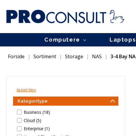
Computere
Laptops
Custom Build PC'er
Skærmstørrelse
Skærmstørrelse
PC komponenter
Lenovo PC'er
Funktion og eg
Funktion
Storage
Forside
Sortiment
Storage
NAS
3-4 Bay NA
Workstation
8 - 9" display
0-9" skærme
Grafikkort
Tiny
Copilot+
Office / Hjemme
NAS
High Performance
10 - 12" display
10-12" skærme
Bundkort
Small Form Factor
Letvægt
Gaming
Flytbare harddisk
Gaming
13 - 14" display
13-16" skærme
CPU'er
Tower
Touchscreen
Business
SSD harddiske
Office
15 - 16" display
17-19" skærme
RAM moduler
All-in-one
Office
Bærbar
HDD harddiske
NUC
..se alle Laptops
20-22" skærme
Kabinetter
Business
Professionel
Hukommelseskort
Nulstil filtre
..se alle Tablets
23-24" skærme
Strømforsyninger
Workstation
Infotainment
USB Flash sticks
25-29" skærme
Blæsere og kølere
Optiske drev
Kategoritype
30-39" skærme
Lydkort
Business (18)
40-49" skærme
Controllere
50-89" skærme
Cloud (5)
Print, scan & kopi
Supplies
Enterprise (1)
Inkjet printere
Blæk