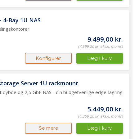
+ 4-Bay 1U NAS
delingskontorer
9.499,00 kr.
(7.599,20 kr. ekskl. moms)
Læg i kurv
Konfigurér
torage Server 1U rackmount
 dybde og 2,5 GbE NAS - din budgetvenlige edge-lagring
5.449,00 kr.
(4.359,20 kr. ekskl. moms)
Læg i kurv
Se mere