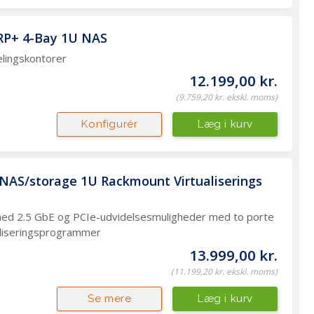
RP+ 4-Bay 1U NAS
delingskontorer
12.199,00 kr.
(9.759,20 kr. ekskl. moms)
Læg i kurv
Konfigurér
AS/storage 1U Rackmount Virtualiserings 
med 2.5 GbE og PCIe-udvidelsesmuligheder med to porte
ualiseringsprogrammer
13.999,00 kr.
(11.199,20 kr. ekskl. moms)
Læg i kurv
Se mere