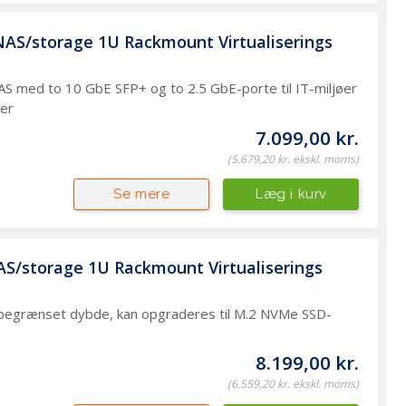
S/storage 1U Rackmount Virtualiserings 
 med to 10 GbE SFP+ og to 2.5 GbE-porte til IT-miljøer
der
7.099,00 kr.
(5.679,20 kr. ekskl. moms)
Læg i kurv
Se mere
/storage 1U Rackmount Virtualiserings 
begrænset dybde, kan opgraderes til M.2 NVMe SSD-
8.199,00 kr.
(6.559,20 kr. ekskl. moms)