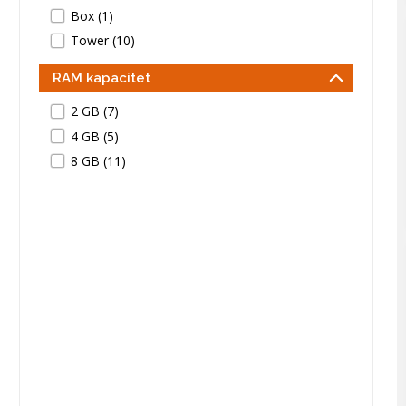
Box (1)
Tower (10)
RAM kapacitet
2 GB (7)
4 GB (5)
8 GB (11)