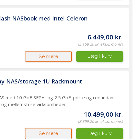
lash NASbook med Intel Celeron
6.449,00 kr.
(5.159,20 kr. ekskl. moms)
Læg i kurv
Se mere
y NAS/storage 1U Rackmount 
AS med 10 GbE SFP+- og 2.5 GbE-porte og redundant
må og mellemstore virksomheder
10.499,00 kr.
(8.399,20 kr. ekskl. moms)
Læg i kurv
Se mere