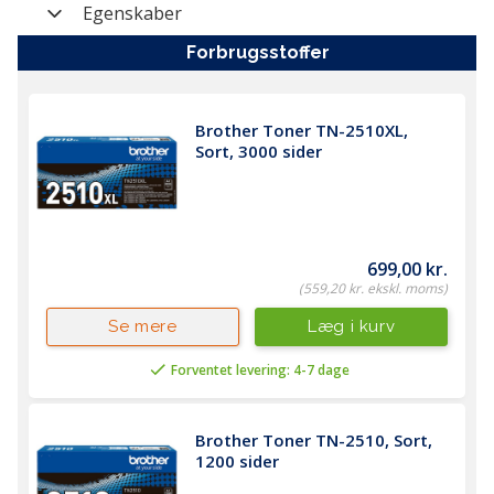
Egenskaber
forbrugsstoffer
Varenummer
PR-MFC-L2980DW
Farve
Hvid (White)
Brother Toner TN-2510XL, 
Mærke
Brother
Sort, 3000 sider
Kategori
Laser Multifunktions
Monokrom
Producent
MFC-L2980DW
nummer
699,00 kr.
(559,20 kr. ekskl. moms)
Vægt (brutto)
12,4 kg
Læg i kurv
Se mere
Modelserie
MFC Series
Forventet levering: 4-7 dage
Brother Toner TN-2510, Sort, 
1200 sider