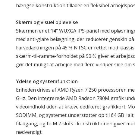
hængselkonstruktion tillader en fleksibel arbejdspos
Skærm og visuel oplevelse
Skærmen er et 14" WUXGA IPS‑panel med opløsningen 1
med anti‑glare belægning, der reducerer genskin på s
Farvedækningen på 45 % NTSC er rettet mod klassis
skærm‑til‑ramme‑forholdet på 90 % giver et arbejds
gør det muligt at arbejde med flere vinduer side om s
Ydelse og systemfunktion
Enheden drives af AMD Ryzen 7 250 processoren med o
GHz. Den integrerede AMD Radeon 780M grafik unde
videoindhold uden at kræve dedikeret grafikkort. M
SODIMM, og systemet understøtter op til 64 GB i alt.
filadgang, og to M.2‑slots i konstruktionen giver mulig
nødvendigt.