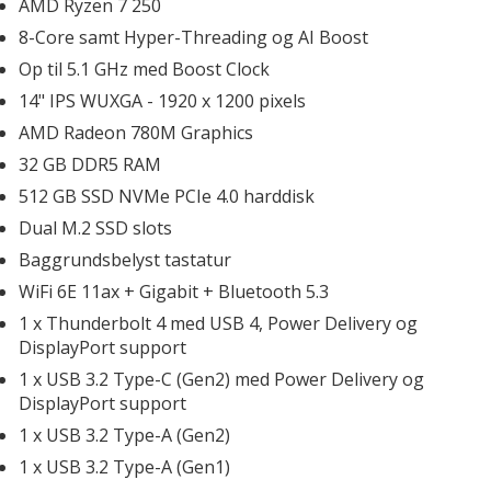
Mus
Ø
AMD Ryzen 7 250
S
Tastatur og mus kombi sæt
G
Vi
8-Core samt Hyper-Threading og AI Boost
Trackball
M
Op til 5.1 GHz med Boost Clock
Presenter
W
Tegneplader
Hø
14" IPS WUXGA - 1920 x 1200 pixels 
Håndledsstøtte
S
AMD Radeon 780M Graphics
Musemåtter
Ek
32 GB DDR5 RAM 
re
512 GB SSD NVMe PCIe 4.0 harddisk 
Dual M.2 SSD slots 
Baggrundsbelyst tastatur
WiFi 6E 11ax + Gigabit + Bluetooth 5.3
1 x Thunderbolt 4 med USB 4, Power Delivery og 
DisplayPort support
1 x USB 3.2 Type-C (Gen2) med Power Delivery og 
DisplayPort support
1 x USB 3.2 Type-A (Gen2)
1 x USB 3.2 Type-A (Gen1)