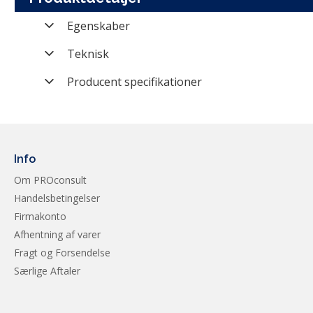
Egenskaber
Varenummer
Teknisk
Farve
Opløsning
Producent specifikationer
Mærke
RAM support (type)
Processor
A
Kategori
CPU Graphics
AI PC Category
Producent nummer
CPU Cores
NPU
Info
Vægt (brutto)
Om PROconsult
CPU
Graphics
Handelsbetingelser
Modelserie
CPU Threads
Chipset
Firmakonto
RAM kapacitet
Memory
Afhentning af varer
Fragt og Forsendelse
Storage kapacitet
Memory Slots
Særlige Aftaler
Max Memory
Storage