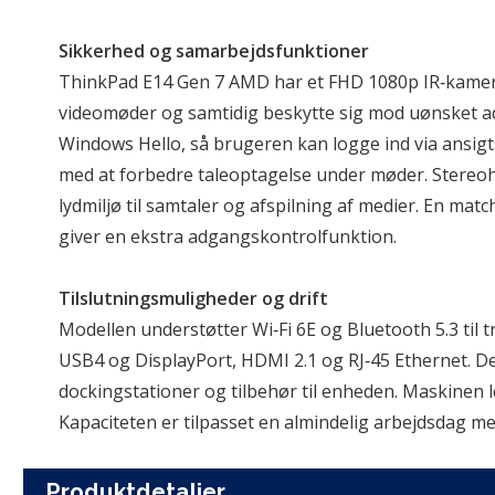
Sikkerhed og samarbejdsfunktioner
ThinkPad E14 Gen 7 AMD har et FHD 1080p IR‑kamera m
videomøder og samtidig beskytte sig mod uønsket a
Windows Hello, så brugeren kan logge ind via ansig
med at forbedre taleoptagelse under møder. Stereohø
lydmiljø til samtaler og afspilning af medier. En mat
giver en ekstra adgangskontrolfunktion.
Tilslutningsmuligheder og drift
Modellen understøtter Wi‑Fi 6E og Bluetooth 5.3 til 
USB4 og DisplayPort, HDMI 2.1 og RJ‑45 Ethernet. D
dockingstationer og tilbehør til enheden. Maskinen 
Kapaciteten er tilpasset en almindelig arbejdsdag 
Produktdetaljer