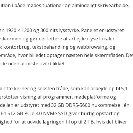
ition i både mødesituationer og almindeligt skrivearbejde.
920 × 1200 og 300 nits lysstyrke. Panelet er udstyret 
kærmen og gør det lettere at arbejde i lyse lokaler. 
k kontorbrug, tekstbehandling og webbrowsing, og 
område, hvor billedet optager næsten hele skærmfladen. Det
ide uden at miste overblikket.
tte kerner og seksten tråde, som kan arbejde op til 5,1 
rstøtter visning af programmer, mødeplatforme og 
odellen er udstyret med 32 GB DDR5‑5600 hukommelse i én 
 En 512 GB PCIe 4.0 NVMe SSD giver hurtig opstart og 
hed for at udvide lagringen til op til 2 TB, hvis det bliver 