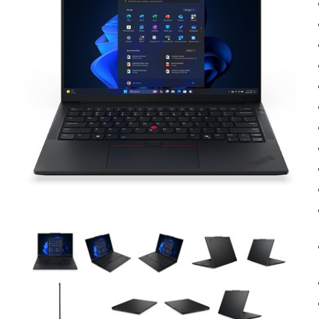
Inkjet multifunktion
Toner
Laser printere
Papir
Laser multifunktion
Labels
Scannere
Vedligehold
Tilbehør
Kabler & adapte
Docks
USB
Hubs
Monitor
Kortlæsere
Netværk
Omskiftere
Audio
Opladere
Strøm
Tasker
Diverse
Montering
Software