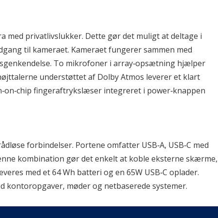
ed privatlivslukker. Dette gør det muligt at deltage i 
dgang til kameraet. Kameraet fungerer sammen med 
tsgenkendelse. To mikrofoner i array‑opsætning hjælper 
jttalerne understøttet af Dolby Atmos leverer et klart 
ch‑on‑chip fingeraftrykslæser integreret i power‑knappen 
trådløse forbindelser. Portene omfatter USB‑A, USB‑C med 
enne kombination gør det enkelt at koble eksterne skærme, 
leveres med et 64 Wh batteri og en 65W USB‑C oplader. 
med kontoropgaver, møder og netbaserede systemer.