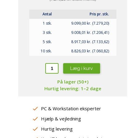
repropper
amsung
aming Headsets
ewsonic
øderum
Antal
Pris pr. stk.
ebcams
1 stk.
9.099,00 kr. (7.279,20)
jtalere
peakerphones
3 stk.
9.008,01 kr. (7.206,41)
sterne lydkort / DAC
5 stk.
8.917,03 kr. (7.133,62)
10 stk.
8.826,03 kr. (7.060,82)
Læg i kurv
På lager (50+)
Hurtig levering: 1–2 dage
PC & Workstation eksperter
Hjælp & vejledning
Hurtig levering